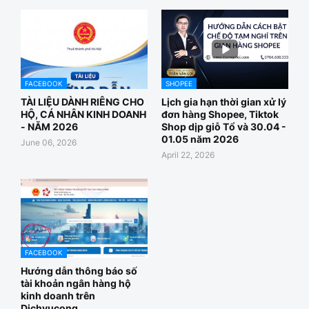
FACEBOOK
SHOPEE
TÀI LIỆU DÀNH RIÊNG CHO
Lịch gia hạn thời gian xử lý
HỘ, CÁ NHÂN KINH DOANH
đơn hàng Shopee, Tiktok
- NĂM 2026
Shop dịp giỗ Tổ và 30.04 -
01.05 năm 2026
June 06, 2026
April 22, 2026
FACEBOOK
Hướng dẫn thông báo số
tài khoản ngân hàng hộ
kinh doanh trên
Dichvucong